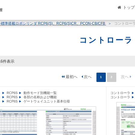
トップ
館
ロボシリンダ RCP6(S)、RCP6(S)CR、PCON-CB/CFB
コントロー
コントローラ
16件表示
1
2
ラ
RCP6S
動作モード別機能一覧
コントローラ
ラ
RCP6S
各部の名称および機能
コントローラ
ラ
RCP6S
ゲートウェイユニット基本仕様