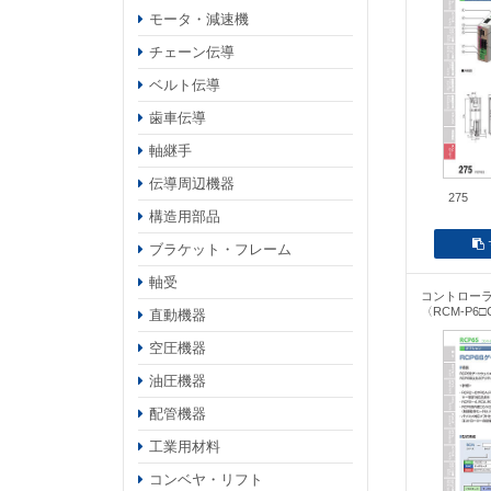
モータ・減速機
チェーン伝導
ベルト伝導
歯車伝導
軸継手
伝導周辺機器
275
構造用部品
ブラケット・フレーム
軸受
コントロー
〈RCM-P6□
直動機器
空圧機器
油圧機器
配管機器
工業用材料
コンベヤ・リフト