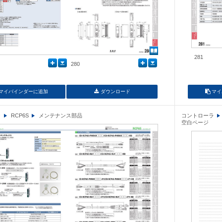
281
280
マイバインダーに追加
ダウンロード
マイ
ラ
RCP6S
メンテナンス部品
コントローラ
空白ページ