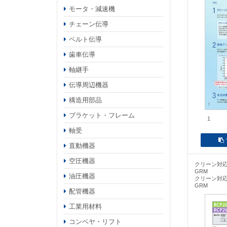
モータ・減速機
チェーン伝導
ベルト伝導
歯車伝導
軸継手
伝導周辺機器
構造用部品
ブラケット・フレーム
1
軸受
直動機器
空圧機器
クリーン対応
GRM
油圧機器
クリーン対応
GRM
配管機器
工業用材料
コンベヤ・リフト