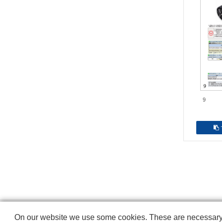
9
Copyright © NICHIDEN Corporation. All rights reserved.
On our website we use some cookies. These are necessary fo