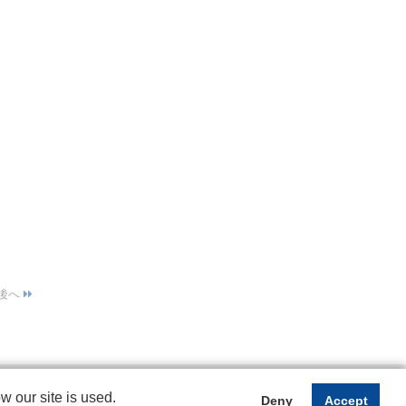
 our site is used.
Deny
Accept
Powered by iCata.