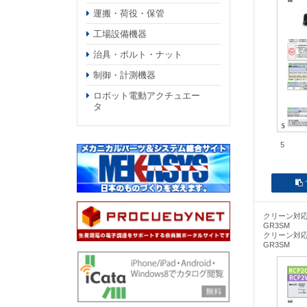
運搬・荷役・保管
工場設備機器
治具・ボルト・ナット
制御・計測機器
ロボット電動アクチュエー
タ
5
クリーン対応
GR3SM
クリーン対応
GR3SM