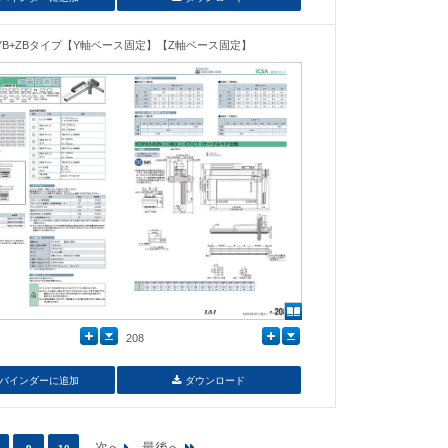
YB+ZBタイプ【Y軸ベース固定】【Z軸ベース固定】
208
バインダーに追加
ダウンロード