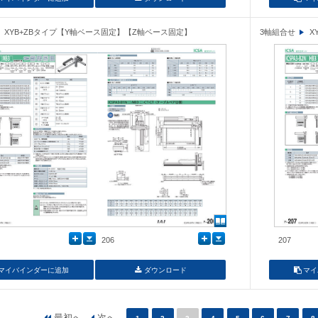
XYB+ZBタイプ【Y軸ベース固定】【Z軸ベース固定】
3軸組合せ
X
206
207
マイバインダーに追加
ダウンロード
マイ