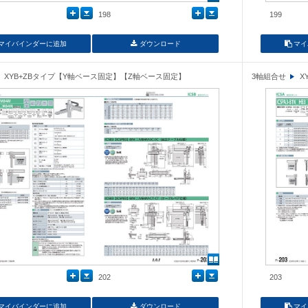
198
199
マイバインダーに追加
ダウンロード
マイ
XYB+ZBタイプ【Y軸ベース固定】【Z軸ベース固定】
3軸組合せ
X
202
203
マイバインダーに追加
ダウンロード
マイ