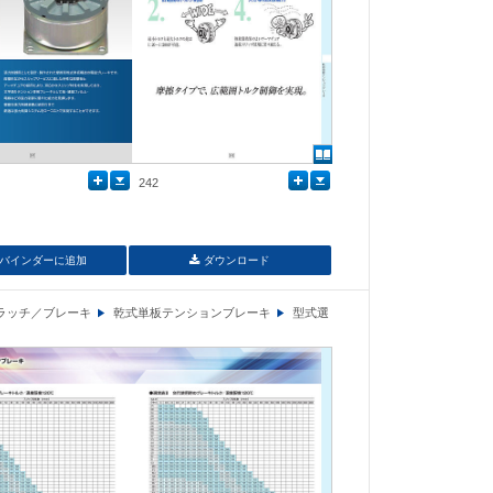
242
バインダーに追加
ダウンロード
ラッチ／ブレーキ
乾式単板テンションブレーキ
型式選