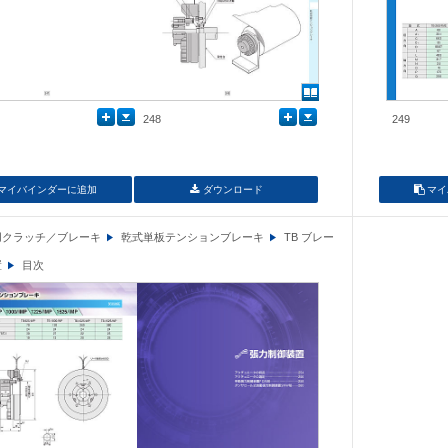
248
249
マイバインダーに追加
ダウンロード
マイ
用クラッチ／ブレーキ
乾式単板テンションブレーキ
TB ブレー
置
目次