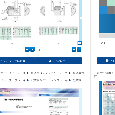
241
240
マイバインダーに追加
ダウンロード
マイ
用クラッチ／ブレーキ
乾式単板テンションブレーキ
型式表示／
トルク制御用ク
定
用クラッチ／ブレーキ
乾式単板テンションブレーキ
型式選