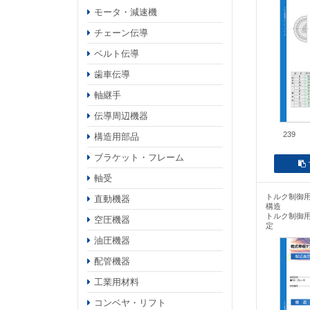
モータ・減速機
チェーン伝導
ベルト伝導
歯車伝導
軸継手
伝導周辺機器
239
構造用部品
ブラケット・フレーム
軸受
トルク制御
直動機器
構造
トルク制御
空圧機器
定
油圧機器
配管機器
工業用材料
コンベヤ・リフト