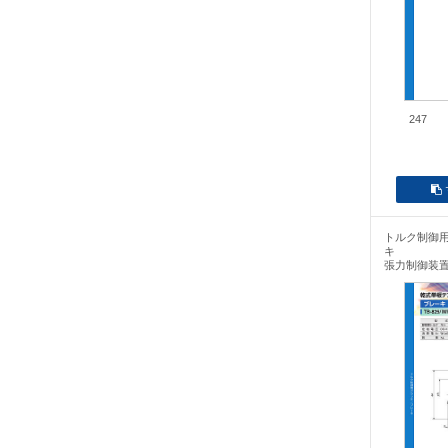
247
トルク制御
キ
張力制御装