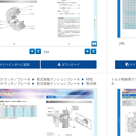
245
244
マイバインダーに追加
ダウンロード
マイ
用クラッチ／ブレーキ
乾式単板テンションブレーキ
特性
トルク制御用ク
用クラッチ／ブレーキ
乾式単板テンションブレーキ
取付例
キ