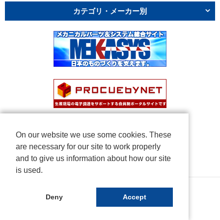
カテゴリ・メーカー別
On our website we use some cookies. These
are necessary for our site to work properly
and to give us information about how our site
is used.
Copyright © NICHIDEN Corporation. All rights reserved.
Deny
Accept
Powered by iCata.