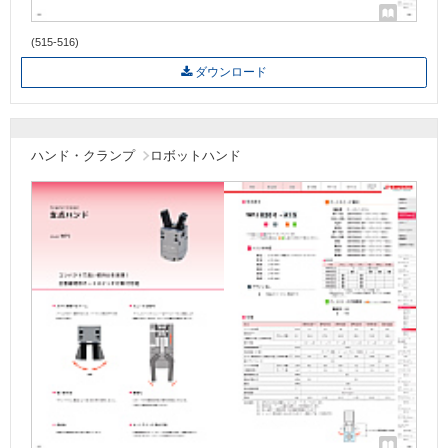
(515-516)
ダウンロード
ハンド・クランプ
ロボットハンド