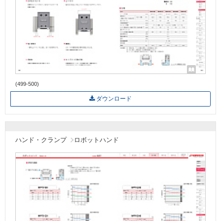
(499-500)
ダウンロード
ハンド・クランプ
ロボットハンド