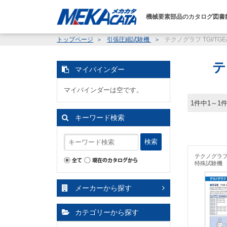
機械要素部品のカタログ図書
トップページ
引張圧縮試験機
テクノグラフ TGI/TG
テ
マイバインダー
マイバインダーは空です。
1件中1～1
キーワード検索
検索
テクノグラフ 
特殊試験機
メーカーから探す
カテゴリーから探す