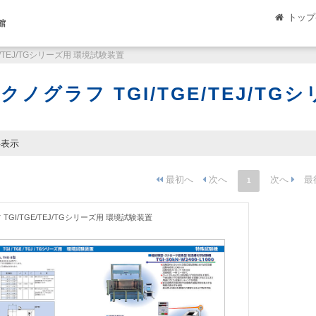
トップ
館
E/TEJ/TGシリーズ用 環境試験装置
クノグラフ TGI/TGE/TEJ/T
件表示
1
TGI/TGE/TEJ/TGシリーズ用 環境試験装置