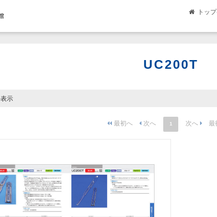
トップ
館
UC200T
件表示
1