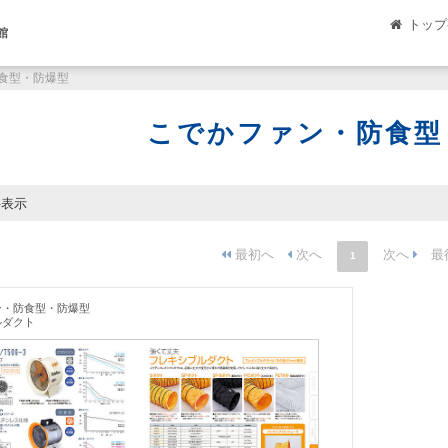
トップ
館
食型・防爆型
こでかファン・防食型
件表示
1
ン・防食型・防爆型
ルダクト