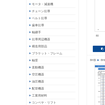
モータ・減速機
チェーン伝導
ベルト伝導
歯車伝導
軸継手
80
伝導周辺機器
構造用部品
ブラケット・フレーム
軸受
BH形
B
直動機器
空圧機器
油圧機器
配管機器
工業用材料
コンベヤ・リフト