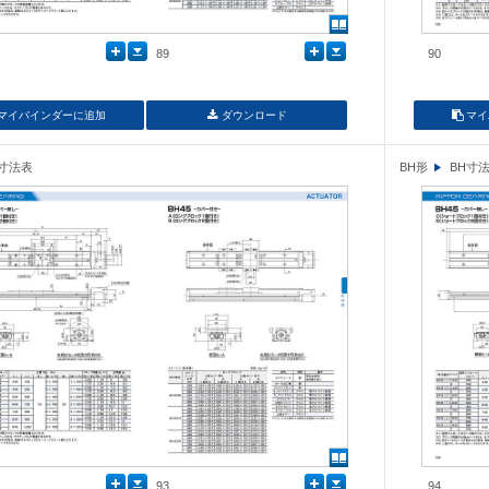
89
90
マイバインダーに追加
ダウンロード
マイ
H寸法表
BH形
BH寸
93
94