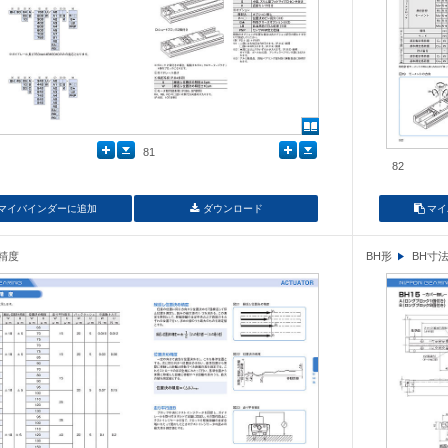
81
82
マイバインダーに追加
ダウンロード
マイ
H精度
BH形
BH寸