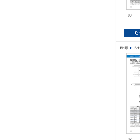
88
BH形
B
92