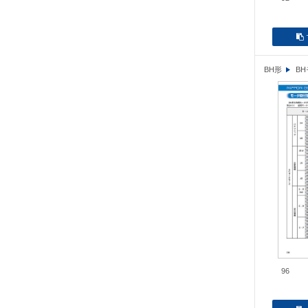
BH形
B
96