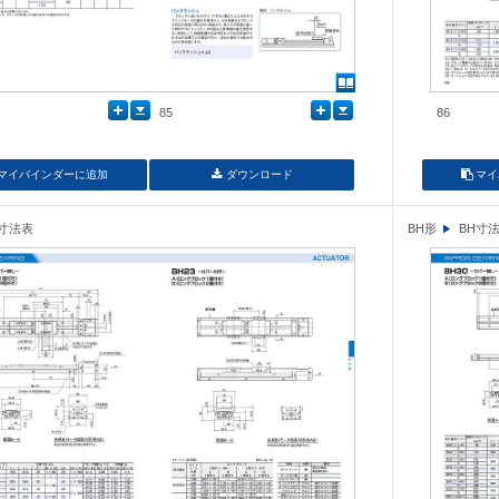
85
86
マイバインダーに追加
ダウンロード
マイ
H寸法表
BH形
BH寸