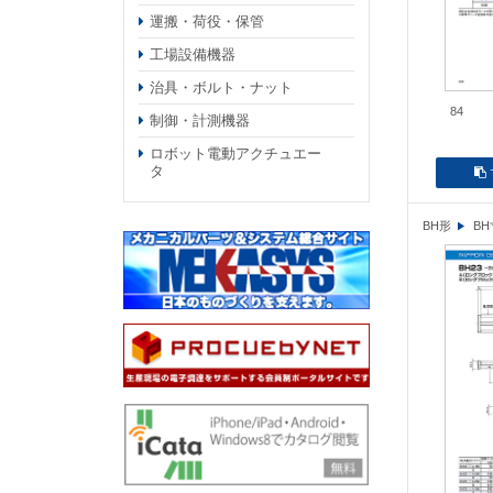
運搬・荷役・保管
工場設備機器
治具・ボルト・ナット
84
制御・計測機器
ロボット電動アクチュエー
タ
BH形
B