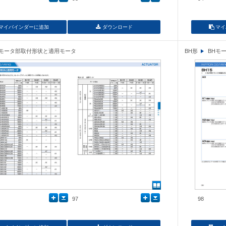
マイバインダーに追加
ダウンロード
マイ
Hモータ部取付形状と適用モータ
BH形
BHモ
97
98