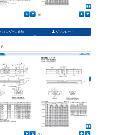
91
バインダーに追加
ダウンロード
法表
95