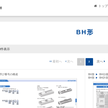
トップ
館
BH形
10件表示
1
2
H呼び番号の構成
BH形
BH仕
BH形
BH許