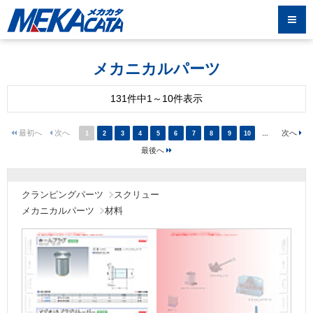
メカニカルパーツ
131件中1～10件表示
1
2
3
4
5
6
7
8
9
10
…
クランピングパーツ
スクリュー
メカニカルパーツ
材料