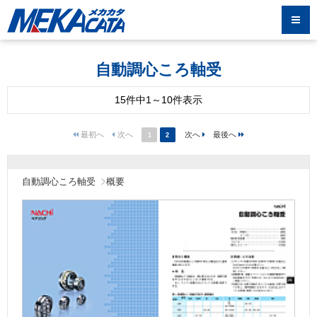
自動調心ころ軸受
15件中1～10件表示
1
2
自動調心ころ軸受
概要