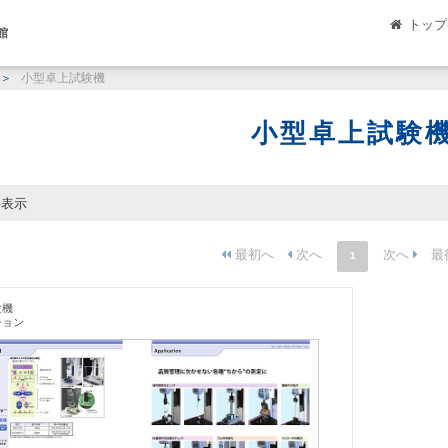
トップ
館
小型卓上試験機
小型卓上試験
件表示
1
験機
ション