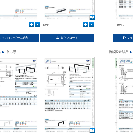
1034
1035
マイバインダーに追加
ダウンロード
マイ
品
取っ手
機械要素部品