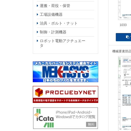
運搬・荷役・保管
工場設備機器
治具・ボルト・ナット
1033
制御・計測機器
ロボット電動アクチュエー
タ
機械要素部