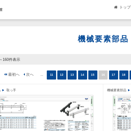
トップ
館
機械要素部品
1～160件表示
…
11
12
13
14
15
16
17
18
品
取っ手
機械要素部品