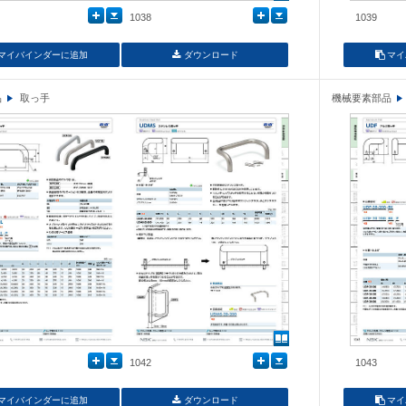
1038
1039
マイバインダーに追加
ダウンロード
マイ
品
取っ手
機械要素部品
1042
1043
マイバインダーに追加
ダウンロード
マイ