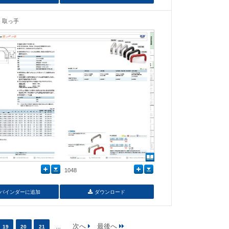
取っ手
1048
バインダーに追加
ダウンロード
19
20
21
…