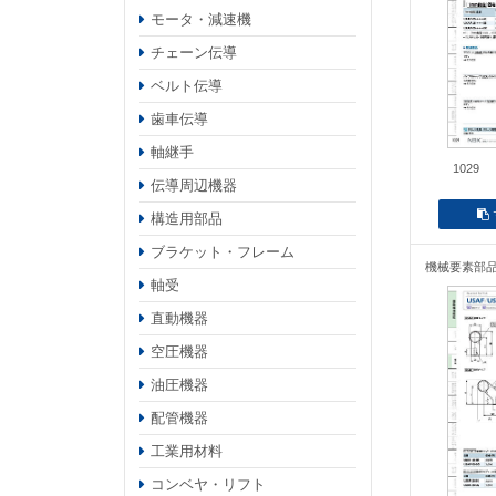
モータ・減速機
チェーン伝導
ベルト伝導
歯車伝導
軸継手
1029
伝導周辺機器
構造用部品
ブラケット・フレーム
機械要素部
軸受
直動機器
空圧機器
油圧機器
配管機器
工業用材料
コンベヤ・リフト