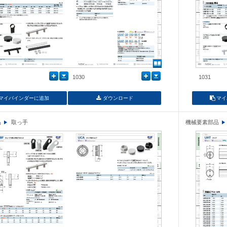
1030
1031
マイバインダーに追加
ダウンロード
マイ
品
取っ手
機械要素部品