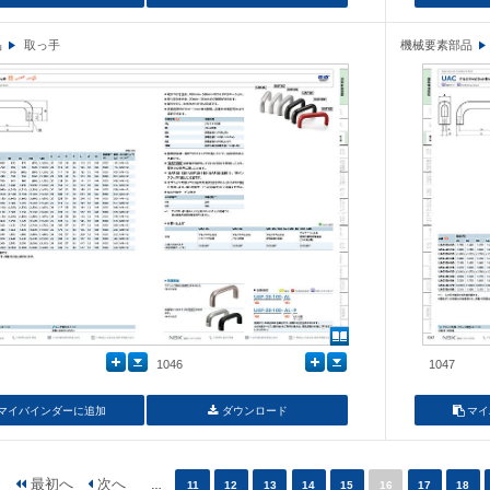
品
取っ手
機械要素部品
1046
1047
マイバインダーに追加
ダウンロード
マイ
…
11
12
13
14
15
16
17
18