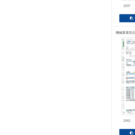
1037
機械要素部
1041