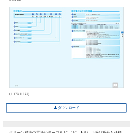
(II-173-II-174)
ダウンロード
クリーン精密位置決めテーブルTC（TC…EB）
呼び番号と仕様