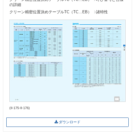
の詳細
クリーン精密位置決めテーブルTC（TC…EB）
諸特性
(II-175-II-176)
ダウンロード