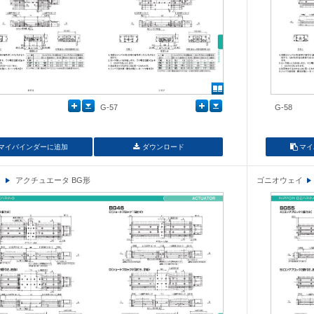
G-57
G-58
マイバインダーに追加
ダウンロード
マイ
イ
アクチュエータ BG形
ゴニオウェイ