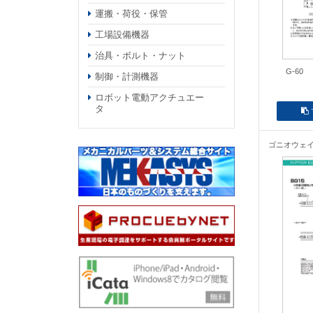
運搬・荷役・保管
工場設備機器
治具・ボルト・ナット
G-60
制御・計測機器
ロボット電動アクチュエー
タ
ゴニオウェ