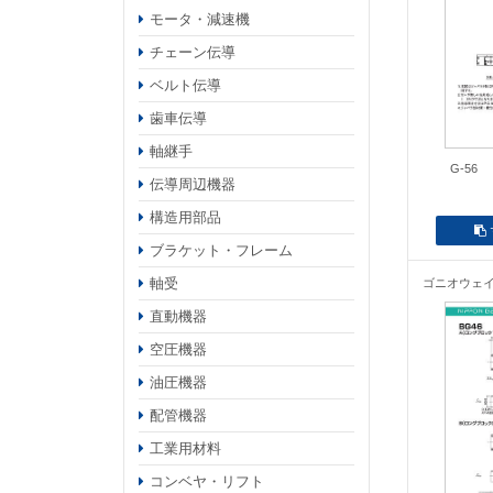
モータ・減速機
チェーン伝導
ベルト伝導
歯車伝導
軸継手
G-56
伝導周辺機器
構造用部品
ブラケット・フレーム
軸受
ゴニオウェ
直動機器
空圧機器
油圧機器
配管機器
工業用材料
コンベヤ・リフト