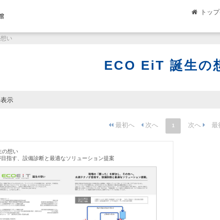
トップ
館
の想い
ECO EiT 誕生
件表示
1
誕生の想い
が目指す、設備診断と最適なソリューション提案