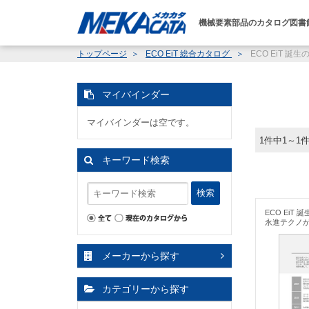
機械要素部品のカタログ図書
トップページ
ECO EiT 総合カタログ
ECO EiT 誕生
マイバインダー
マイバインダーは空です。
1件中1～1
キーワード検索
検索
ECO EiT 
永進テクノ
メーカーから探す
カテゴリーから探す