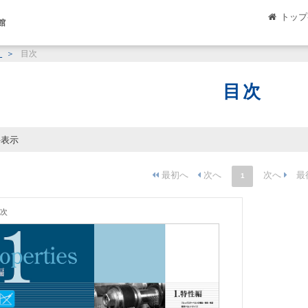
トップ
館
編
目次
目次
件表示
1
次