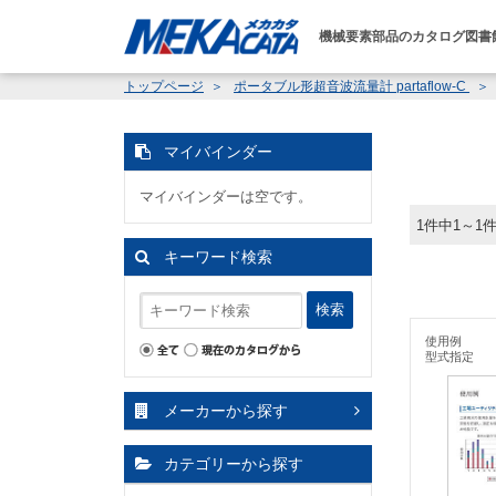
機械要素部品のカタログ図書
トップページ
ポータブル形超音波流量計 partaflow-C
マイバインダー
マイバインダーは空です。
1件中1～1
キーワード検索
検索
使用例
型式指定
メーカーから探す
カテゴリーから探す