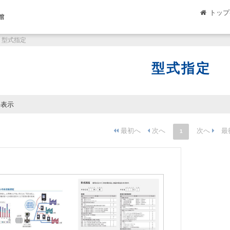
トップ
館
型式指定
型式指定
件表示
1