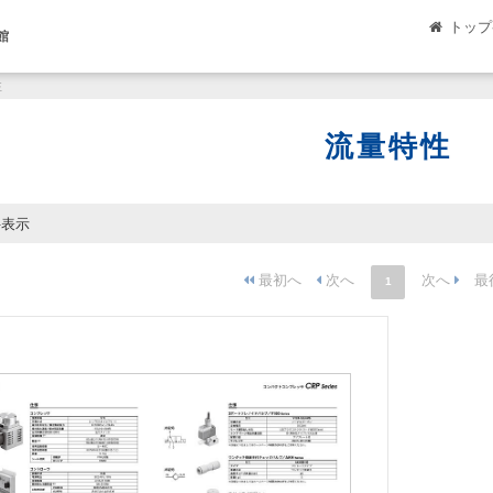
トップ
館
性
流量特性
件表示
1