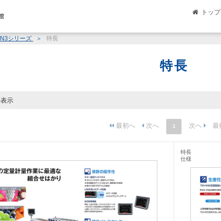
トップ
館
-N3シリーズ
特長
特長
件表示
1
特長
仕様