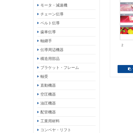
モータ・減速機
チェーン伝導
ベルト伝導
歯車伝導
軸継手
2
伝導周辺機器
構造用部品
ブラケット・フレーム
軸受
直動機器
空圧機器
油圧機器
配管機器
工業用材料
コンベヤ・リフト