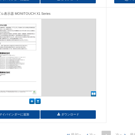
示器 MONITOUCH X1 Series
マイバインダーに追加
ダウンロード