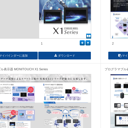
1
2
マイバインダーに追加
ダウンロード
マイ
示器 MONITOUCH X1 Series
プログラマブル表示器