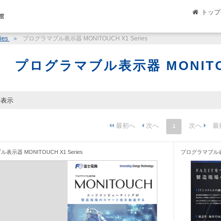
トップ
館
ies
プログラマブル表示器 MONITOUCH X1 Series
プログラマブル表示器 MONITOUC
件表示
1
示器 MONITOUCH X1 Series
プログラマブル表示器