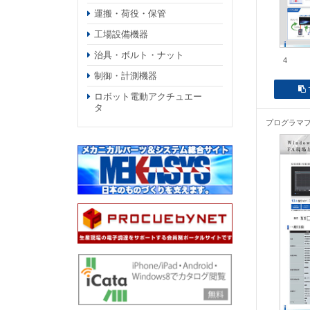
運搬・荷役・保管
工場設備機器
治具・ボルト・ナット
4
制御・計測機器
ロボット電動アクチュエー
タ
プログラマブル表