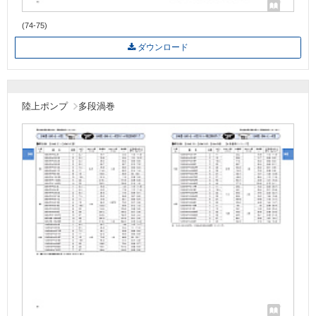
(74-75)
ダウンロード
陸上ポンプ
多段渦巻