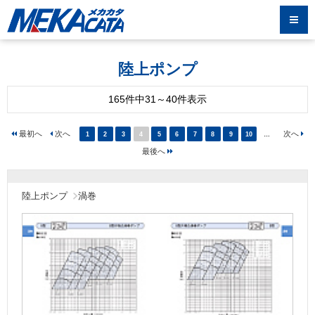
陸上ポンプ
165件中31～40件表示
1
2
3
4
5
6
7
8
9
10
…
陸上ポンプ
渦巻