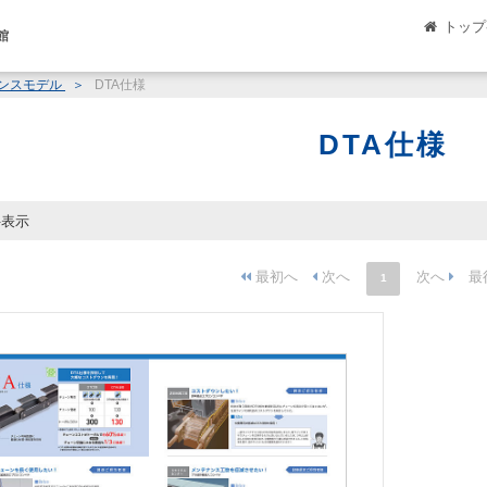
トップ
館
バンスモデル
DTA仕様
DTA仕様
件表示
1