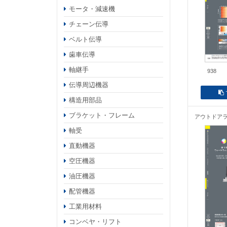
モータ・減速機
チェーン伝導
ベルト伝導
歯車伝導
軸継手
938
伝導周辺機器
構造用部品
ブラケット・フレーム
アウトドア
軸受
直動機器
空圧機器
油圧機器
配管機器
工業用材料
コンベヤ・リフト