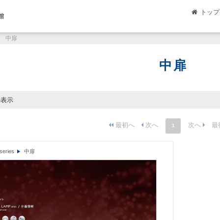
トップ
館
中扉
中扉
件表示
1
eries
中扉