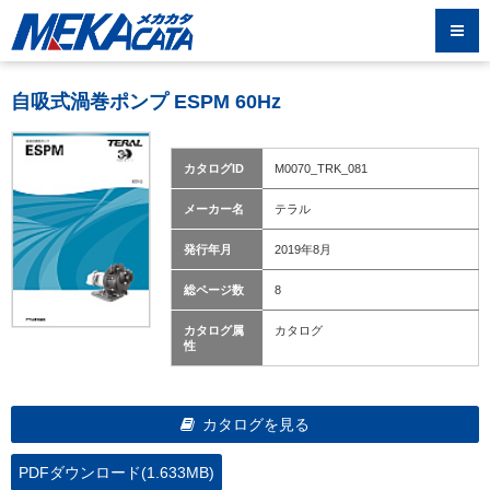
自吸式渦巻ポンプ ESPM 60Hz
カタログID
M0070_TRK_081
メーカー名
テラル
発行年月
2019年8月
総ページ数
8
カタログ属
カタログ
性
カタログを見る
PDFダウンロード(1.633MB)