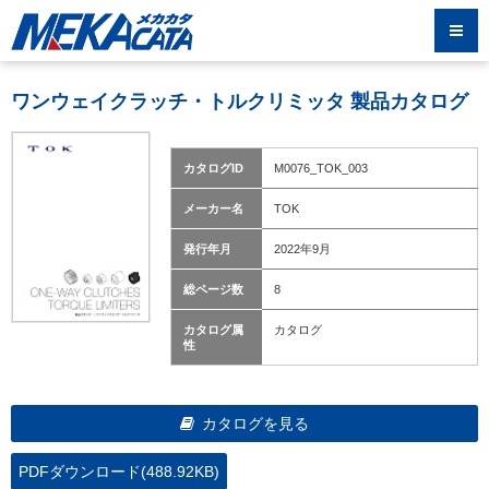
ワンウェイクラッチ・トルクリミッタ 製品カタログ
カタログID
M0076_TOK_003
メーカー名
TOK
発行年月
2022年9月
総ページ数
8
カタログ属
カタログ
性
カタログを見る
PDFダウンロード(488.92KB)