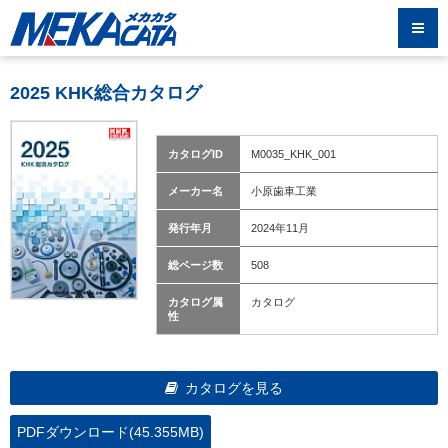
2025 KHK総合カタログ
カタログID
M0035_KHK_001
メーカー名
小原歯車工業
発行年月
2024年11月
総ページ数
508
カタログ属
カタログ
性
カタログを見る
PDFダウンロード(45.355MB)