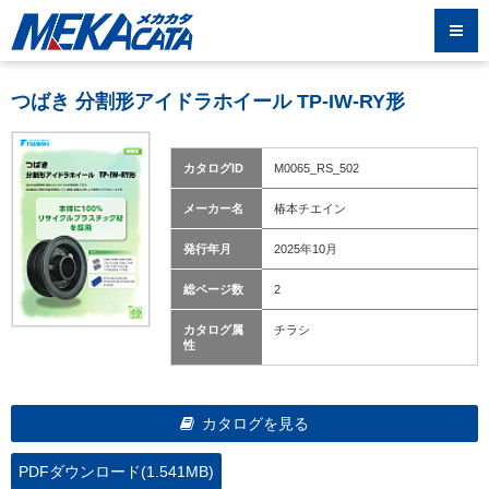
つばき 分割形アイドラホイール TP-IW-RY形
カタログID
M0065_RS_502
メーカー名
椿本チエイン
発行年月
2025年10月
総ページ数
2
カタログ属
チラシ
性
カタログを見る
PDFダウンロード(1.541MB)