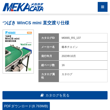
つばき WinCS mini 直交渡り仕様
カタログID
M0065_RS_137
メーカー名
椿本チエイン
発行年月
2023年10月
総ページ数
16
カタログ属
カタログ
性
カタログを見る
PDFダウンロード(8.769MB)