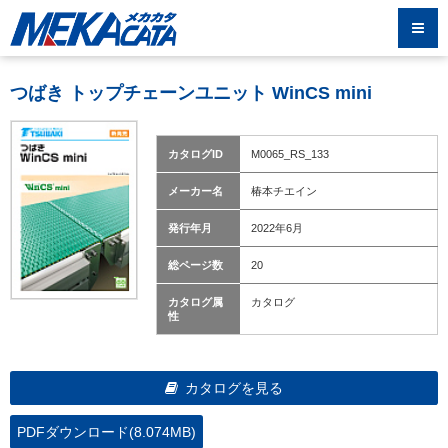
つばき トップチェーンユニット WinCS mini
カタログID
M0065_RS_133
メーカー名
椿本チエイン
発行年月
2022年6月
総ページ数
20
カタログ属
カタログ
性
カタログを見る
PDFダウンロード(8.074MB)