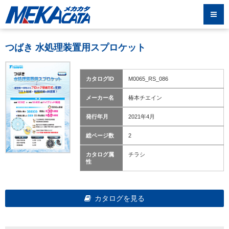
つばき 水処理装置用スプロケット
カタログID
M0065_RS_086
メーカー名
椿本チエイン
発行年月
2021年4月
総ページ数
2
カタログ属
チラシ
性
カタログを見る