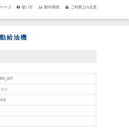
ページ
使い方
動作環境
ご利用上の注意
動給油機
RS_027
エイン
10月