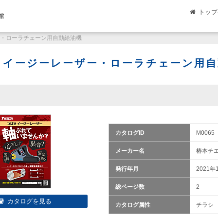
トップ
館
ー・ローラチェーン用自動給油機
 イージーレーザー・ローラチェーン用自
カタログID
M0065_
メーカー名
椿本チ
発行年月
2021年
総ページ数
2
カタログ属性
チラシ