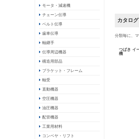
モータ・減速機
チェーン伝導
カタログ
ベルト伝導
歯車伝導
分類毎に、マ
軸継手
つばき イ
伝導周辺機器
機
構造用部品
ブラケット・フレーム
軸受
直動機器
空圧機器
油圧機器
配管機器
工業用材料
コンベヤ・リフト