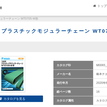
トップ
館
ラーチェーン WT0705-W形
 プラスチックモジュラーチェーン WT07
カタログID
M0065_
メーカー名
椿本チ
発行年月
2020年
総ページ数
16
カタログ属性
カタロ