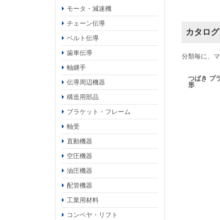
モータ・減速機
チェーン伝導
カタログ
ベルト伝導
歯車伝導
分類毎に、マ
軸継手
つばき プ
伝導周辺機器
形
構造用部品
ブラケット・フレーム
軸受
直動機器
空圧機器
油圧機器
配管機器
工業用材料
コンベヤ・リフト