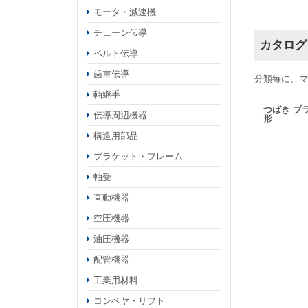
モータ・減速機
チェーン伝導
カタログ
ベルト伝導
歯車伝導
分類毎に、マ
軸継手
つばき プ
伝導周辺機器
形
構造用部品
ブラケット・フレーム
軸受
直動機器
空圧機器
油圧機器
配管機器
工業用材料
コンベヤ・リフト