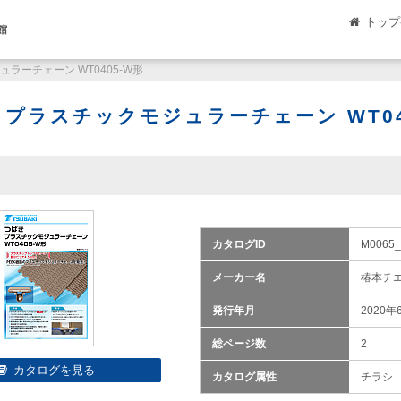
トップ
館
ラーチェーン WT0405-W形
 プラスチックモジュラーチェーン WT04
カタログID
M0065_
メーカー名
椿本チ
発行年月
2020年
総ページ数
2
カタログ属性
チラシ