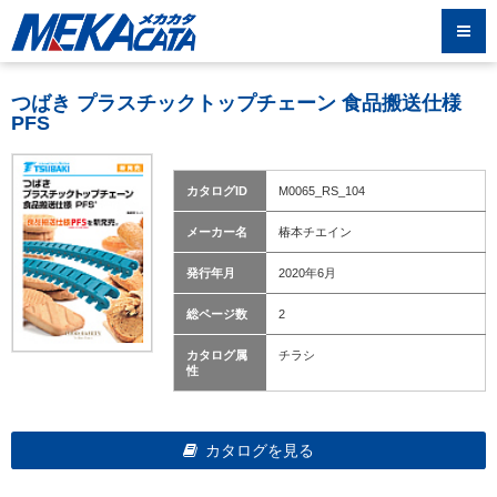
つばき プラスチックトップチェーン 食品搬送仕様
PFS
カタログID
M0065_RS_104
メーカー名
椿本チエイン
発行年月
2020年6月
総ページ数
2
カタログ属
チラシ
性
カタログを見る