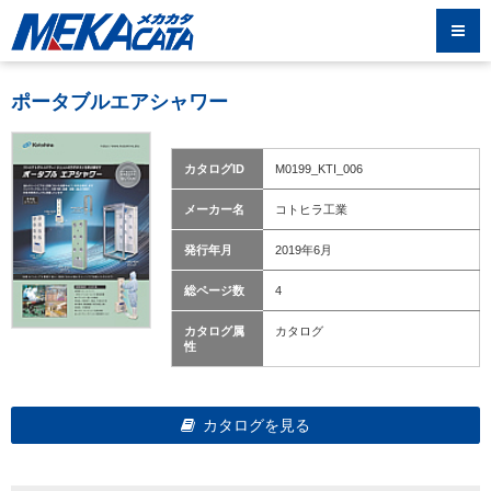
ポータブルエアシャワー
カタログID
M0199_KTI_006
メーカー名
コトヒラ工業
発行年月
2019年6月
総ページ数
4
カタログ属
カタログ
性
カタログを見る