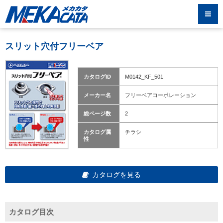
スリット穴付フリーベア
カタログID
M0142_KF_501
メーカー名
フリーベアコーポレーション
総ページ数
2
カタログ属
チラシ
性
カタログを見る
カタログ目次