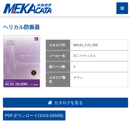
ヘリカル防振器
カタログID
M0141_FJS_506
メーカー名
不二ラテックス
総ページ数
3
カタログ属
チラシ
性
カタログを見る
PDFダウンロード(1019.555KB)