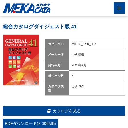
総合カタログダイジェスト版 41
カタログID
M0188_CSK_002
メーカー名
中央精機
発行年月
2023年4月
総ページ数
8
カタログ属
カタログ
性
カタログを見る
PDFダウンロード(2.306MB)