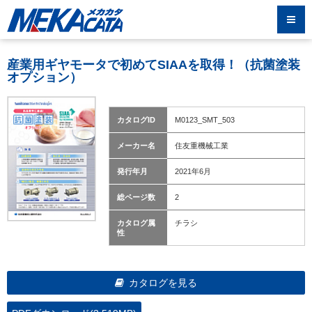
産業用ギヤモータで初めてSIAAを取得！（抗菌塗装
オプション）
カタログID
M0123_SMT_503
メーカー名
住友重機械工業
発行年月
2021年6月
総ページ数
2
カタログ属
チラシ
性
カタログを見る