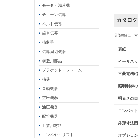
モータ・減速機
チェーン伝導
カタログ
ベルト伝導
歯車伝導
分類毎に、マ
軸継手
表紙
伝導周辺機器
構造用部品
イーサネッ
ブラケット・フレーム
三菱電機i
軸受
照明制御の
直動機器
空圧機器
明るさの自
油圧機器
コンパクト
配管機器
外形寸法図
工業用材料
コンベヤ・リフト
オプション