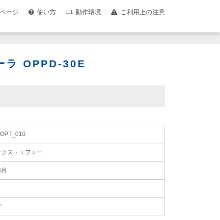
ページ
使い方
動作環境
ご利用上の注意
 OPPD-30E
OPT_010
ックス・エフエー
8月
グ