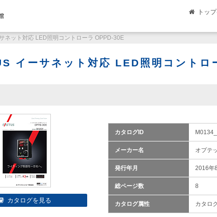
トップ
館
ーサネット対応 LED照明コントローラ OPPD-30E
US イーサネット対応 LED照明コントローラ
カタログID
M0134_
メーカー名
オプテ
発行年月
2016年
総ページ数
8
カタログ属性
カタロ