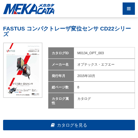
FASTUS コンパクトレーザ変位センサ CD22シリー
ズ
カタログID
M0134_OPT_003
メーカー名
オプテックス・エフエー
発行年月
2015年10月
総ページ数
8
カタログ属
カタログ
性
カタログを見る