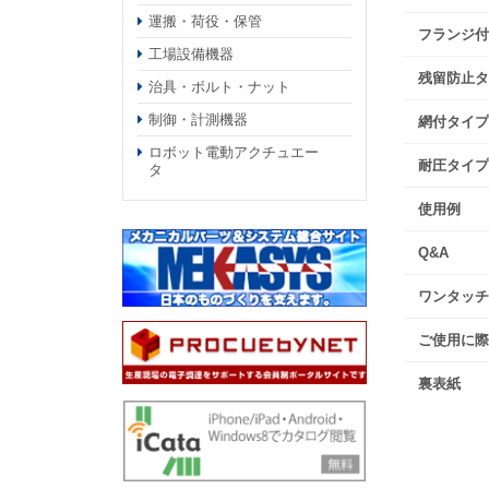
運搬・荷役・保管
フランジ付
工場設備機器
残留防止タ
治具・ボルト・ナット
制御・計測機器
網付タイプ
ロボット電動アクチュエー
耐圧タイプ
タ
使用例
Q&A
ワンタッチ
ご使用に際
裏表紙