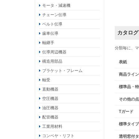
モータ・減速機
チェーン伝導
ベルト伝導
カタログ
歯車伝導
軸継手
分類毎に、マ
伝導周辺機器
構造用部品
表紙
ブラケット・フレーム
商品ライン
軸受
標準品・特
直動機器
空圧機器
その他の点
油圧機器
Tガード
配管機器
標準タイプ
工業用材料
コンベヤ・リフト
透明窓付タ