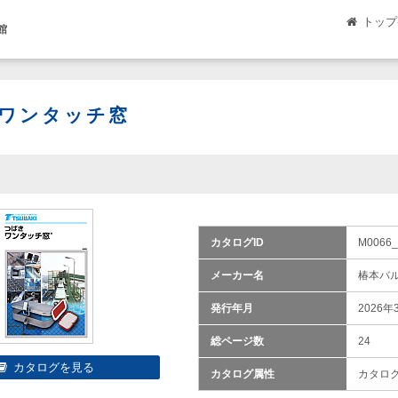
トップ
館
ワンタッチ窓
カタログID
M0066_
メーカー名
椿本バ
発行年月
2026年
総ページ数
24
カタログ属性
カタロ