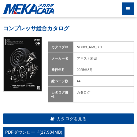
コンプレッサ総合カタログ
カタログID
M0003_AIW_001
メーカー名
アネスト岩田
発行年月
2025年8月
総ページ数
44
カタログ属
カタログ
性
カタログを見る
PDFダウンロード(17.984MB)