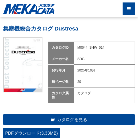
集塵機総合カタログ Dustresa
カタログID
M0044_SHW_014
メーカー名
SDG
発行年月
2025年10月
総ページ数
20
カタログ属
カタログ
性
カタログを見る
PDFダウンロード(3.33MB)