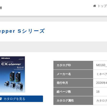
トップ
館
tepper Sシリーズ
カタログID
M0160
メーカー名
ミネベ
発行年月
2026年
総ページ数
16
カタログ属性
カタロ