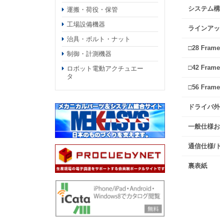
システム構
運搬・荷役・保管
工場設備機器
ラインアッ
治具・ボルト・ナット
□28 Frame
制御・計測機器
□42 Frame
ロボット電動アクチュエー
タ
□56 Frame
ドライバ外
一般仕様お
通信仕様/
裏表紙