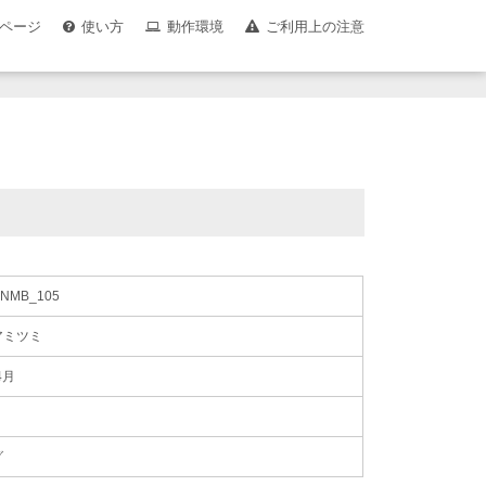
ページ
使い方
動作環境
ご利用上の注意
_NMB_105
アミツミ
4月
グ