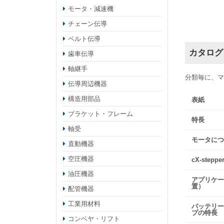
モータ・減速機
チェーン伝導
ベルト伝導
カタログ
歯車伝導
軸継手
分類毎に、マ
伝導周辺機器
構造用部品
表紙
ブラケット・フレーム
特長
軸受
モータにつ
直動機器
空圧機器
cX-ste
油圧機器
アプリケー
置）
配管機器
工業用材料
バッテリー
プの特長
コンベヤ・リフト