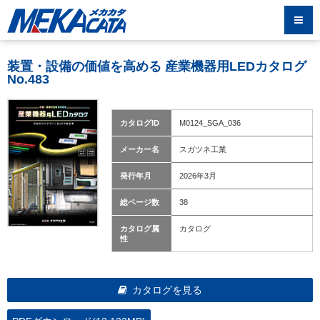
装置・設備の価値を高める 産業機器用LEDカタログ
No.483
カタログID
M0124_SGA_036
メーカー名
スガツネ工業
発行年月
2026年3月
総ページ数
38
カタログ属
カタログ
性
カタログを見る