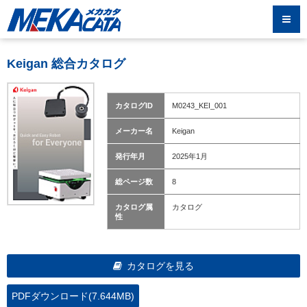
Keigan 総合カタログ
カタログID
M0243_KEI_001
メーカー名
Keigan
発行年月
2025年1月
総ページ数
8
カタログ属
カタログ
性
カタログを見る
PDFダウンロード(7.644MB)