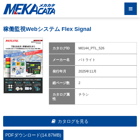
稼働監視Webシステム Flex Signal
カタログID
M0144_PTL_526
メーカー名
パトライト
発行年月
2025年11月
総ページ数
2
カタログ属
チラシ
性
カタログを見る
PDFダウンロード(14.87MB)